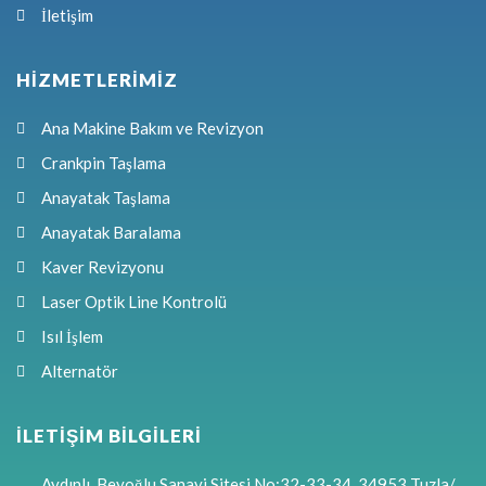
İletişim
HİZMETLERİMİZ
Ana Makine Bakım ve Revizyon
Crankpin Taşlama
Anayatak Taşlama
Anayatak Baralama
Kaver Revizyonu
Laser Optik Line Kontrolü
Isıl İşlem
Alternatör
İLETİŞİM BİLGİLERİ
Aydınlı, Beyoğlu Sanayi Sitesi No:32-33-34, 34953 Tuzla/