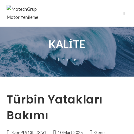
KALITE
>
kalite
Türbin Yatakları
Bakımı
8zpePL913LcfXjg1
10 Mart 2025
Genel