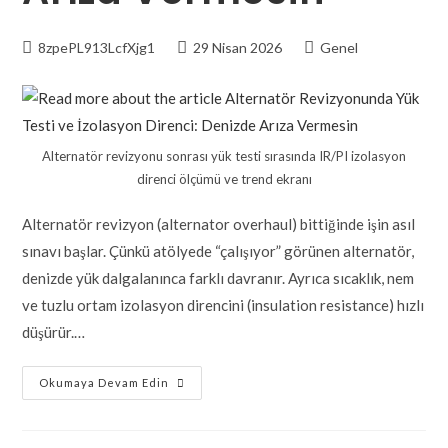
8zpePL913LcfXjg1
29 Nisan 2026
Genel
Alternatör revizyonu sonrası yük testi sırasında IR/PI izolasyon
direnci ölçümü ve trend ekranı
Alternatör revizyon (alternator overhaul) bittiğinde işin asıl
sınavı başlar. Çünkü atölyede “çalışıyor” görünen alternatör,
denizde yük dalgalanınca farklı davranır. Ayrıca sıcaklık, nem
ve tuzlu ortam izolasyon direncini (insulation resistance) hızlı
düşürür.…
Okumaya Devam Edin