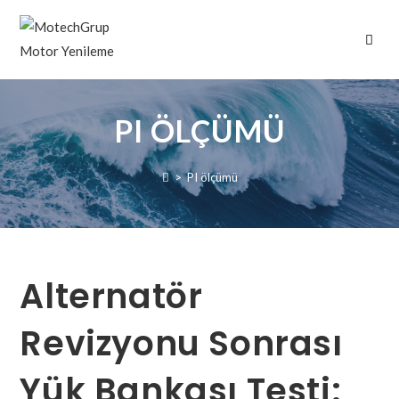
PI ÖLÇÜMÜ
>
PI ölçümü
Alternatör
Revizyonu Sonrası
Yük Bankası Testi: